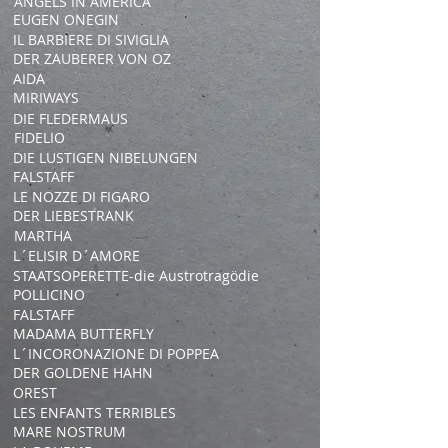
ANGELS IN AMERICA
EUGEN ONEGIN
IL BARBIERE DI SIVIGLIA
DER ZAUBERER VON OZ
AIDA
MIRIWAYS
DIE FLEDERMAUS
FIDELIO
DIE LUSTIGEN NIBELUNGEN
FALSTAFF
LE NOZZE DI FIGARO
DER LIEBESTRANK
MARTHA
L´ELISIR D´AMORE
STAATSOPERETTE-die Austrotragödie
POLLICINO
FALSTAFF
MADAMA BUTTERFLY
L´INCORONAZIONE DI POPPEA
DER GOLDENE HAHN
OREST
LES ENFANTS TERRIBLES
MARE NOSTRUM